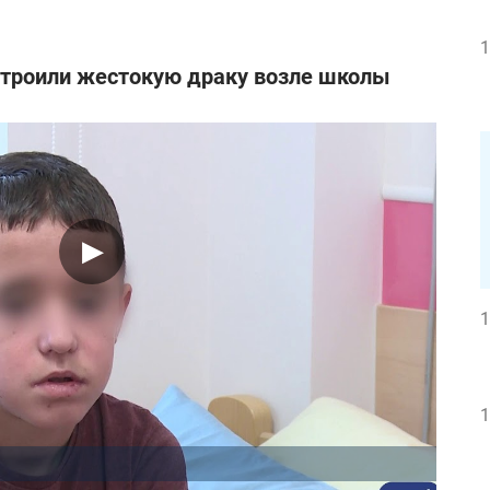
1
строили жестокую драку возле школы
1
1