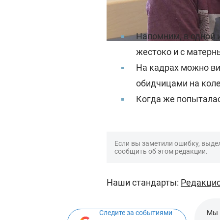
Избиение школьниц
Напомним, в одной 
жестоко и с матерн
На кадрах можно ви
обидчицами на коле
Когда же попыталас
Если вы заметили ошибку, выдел
сообщить об этом редакции.
Наши стандарты:
Редакцио
Следите за событиями
Мы 