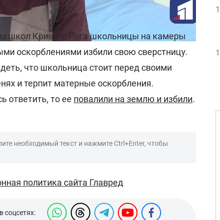
ы в Кривом Роге:
1
из школ Кривого Рога школьницы на камеры
ыми оскорблениями избили свою сверстницу.
1
деть, что школьница стоит перед своими
нях и терпит матерные оскорбления.
ь ответить, то ее
повалили на землю и избили
.
ите необходимый текст и нажмите Ctrl+Enter, чтобы
нная политика сайта Главред
в соцсетях: