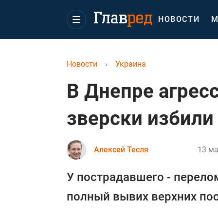
НОВОСТИ
М
Новости
›
Украина
В Днепре агрес
зверски избили
Алексей Тесля
13 ма
У пострадавшего - перело
полный вывих верхних пос