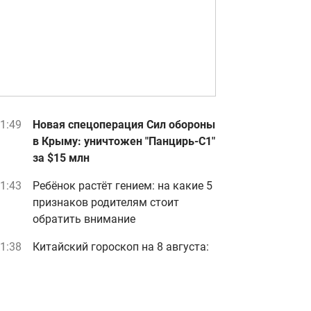
1:49
Новая спецоперация Сил обороны
в Крыму: уничтожен "Панцирь-С1"
за $15 млн
1:43
Ребёнок растёт гением: на какие 5
признаков родителям стоит
обратить внимание
1:38
Китайский гороскоп на 8 августа:
Тигр на коне, а Быку стоит
притормозить
1:38
Цветущая София Ротару