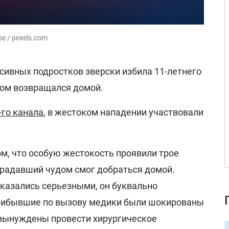
 / pexels.com
ссивных подростков зверски избила 11-летнего
ом возвращался домой.
-го канала
, в жестоком нападении участвовали
ом, что особую жестокость проявили трое
традавший чудом смог добраться домой.
азались серьезными, он буквально
прибывшие по вызову медики были шокированы
вынуждены провести хирургическое