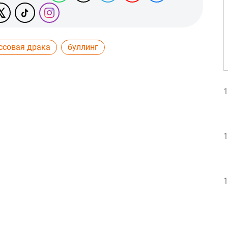
ссовая драка
буллинг
1
1
1
1