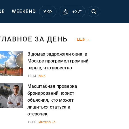
ОЕ
WEEKEND
+32°
УКР
ГЛАВНОЕ ЗА ДЕНЬ
Ещё
В домах задрожали окна: в
Москве прогремел громкий
взрыв, что известно
12:14
Мир
Масштабная проверка
бронирований: юрист
объяснил, кто может
лишиться статуса и
отсрочек
12:00
Интервью