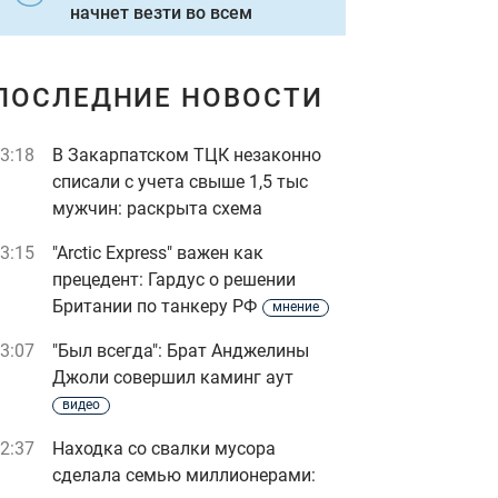
начнет везти во всем
ПОСЛЕДНИЕ НОВОСТИ
3:18
В Закарпатском ТЦК незаконно
списали с учета свыше 1,5 тыс
мужчин: раскрыта схема
3:15
"Arctic Express" важен как
прецедент: Гардус о решении
Британии по танкеру РФ
мнение
3:07
"Был всегда": Брат Анджелины
Джоли совершил каминг аут
видео
2:37
Находка со свалки мусора
сделала семью миллионерами: