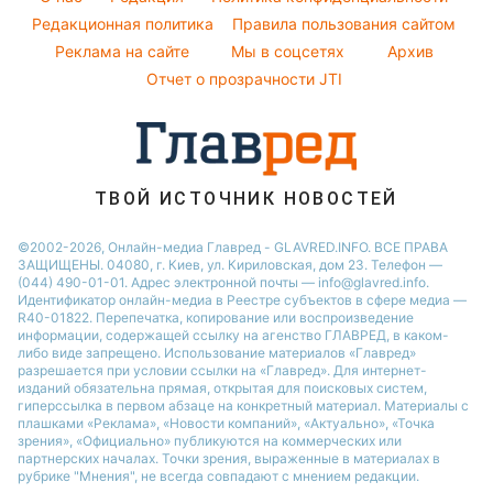
Все о шоу-бизнесе
Легкие десерты
Редакционная политика
Настя Каменских
Правила пользования сайтом
Реклама на сайте
Мы в соцсетях
Архив
Напитки
Виталий Козловский
Отчет о прозрачности JTI
Праздничное меню
Потап
София Ротару
Ольга Сумская
ТВОЙ ИСТОЧНИК НОВОСТЕЙ
©2002-2026, Онлайн-медиа Главред - GLAVRED.INFO. ВСЕ ПРАВА
ЗАЩИЩЕНЫ. 04080, г. Киев, ул. Кириловская, дом 23. Телефон —
(044) 490-01-01. Адрес электронной почты — info@glavred.info.
Идентификатор онлайн-медиа в Реестре cубъектов в сфере медиа —
R40-01822.
Перепечатка, копирование или воспроизведение
информации, содержащей ссылку на агенство ГЛАВРЕД, в каком-
либо виде запрещено. Использование материалов «Главред»
разрешается при условии ссылки на «Главред». Для интернет-
изданий обязательна прямая, открытая для поисковых систем,
гиперссылка в первом абзаце на конкретный материал. Материалы с
плашками «Реклама», «Новости компаний», «Актуально», «Точка
зрения», «Официально» публикуются на коммерческих или
партнерских началах. Точки зрения, выраженные в материалах в
рубрике "Мнения", не всегда совпадают с мнением редакции.