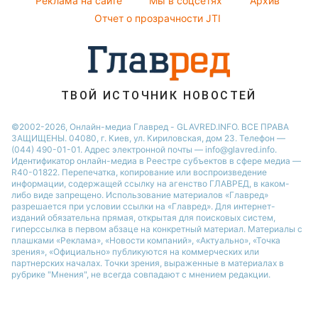
Реклама на сайте
Мы в соцсетях
Архив
Новости Львова
Отчет о прозрачности JTI
Новости Ровно
Новости Днепра
Новости Запорожья
Новости Тернополя
ТВОЙ ИСТОЧНИК НОВОСТЕЙ
Новости Житомира
©2002-2026, Онлайн-медиа Главред - GLAVRED.INFO. ВСЕ ПРАВА
ЗАЩИЩЕНЫ. 04080, г. Киев, ул. Кириловская, дом 23. Телефон —
Новости Одессы
(044) 490-01-01. Адрес электронной почты — info@glavred.info.
Идентификатор онлайн-медиа в Реестре cубъектов в сфере медиа —
R40-01822.
Перепечатка, копирование или воспроизведение
информации, содержащей ссылку на агенство ГЛАВРЕД, в каком-
либо виде запрещено. Использование материалов «Главред»
разрешается при условии ссылки на «Главред». Для интернет-
изданий обязательна прямая, открытая для поисковых систем,
гиперссылка в первом абзаце на конкретный материал. Материалы с
плашками «Реклама», «Новости компаний», «Актуально», «Точка
зрения», «Официально» публикуются на коммерческих или
партнерских началах. Точки зрения, выраженные в материалах в
рубрике "Мнения", не всегда совпадают с мнением редакции.