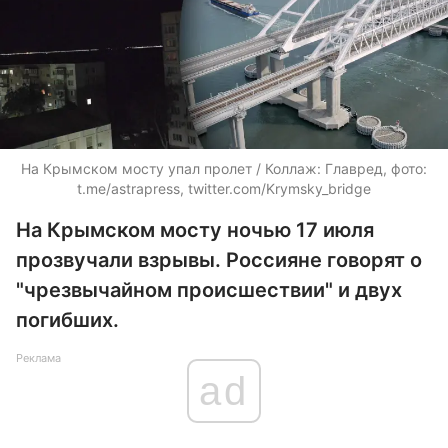
На Крымском мосту упал пролет / Коллаж: Главред, фото:
t.me/astrapress, twitter.com/Krymsky_bridge
На Крымском мосту ночью 17 июля
прозвучали взрывы. Россияне говорят о
"чрезвычайном происшествии" и двух
погибших.
Реклама
ad