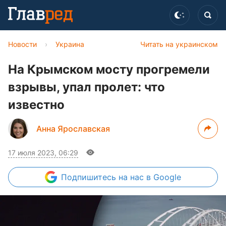
Новости
›
Украина
Читать на украинском
На Крымском мосту прогремели
взрывы, упал пролет: что
известно
Анна Ярославская
17 июля 2023, 06:29
Подпишитесь
на нас в Google