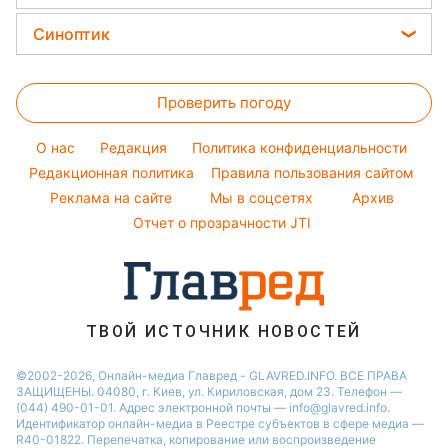
Простые блюда
Новости Черкассы
Уборка
Филипп Киркоров
Цены на продукты
Легкие десерты
Синоптик
Новости Житомира
Авто
Елена Зеленская
Денежная помощь
Напитки
Новости Ровно
Прогноз погоды
Стирка
Ани Лорак
Тарифы
Праздничное меню
Проверить погоду
Магнитные бури
Комнатные растения
Кейт Миддлтон
Курс валют
Погода на сегодня
Алла Пугачева
O нас
Редакция
Политика конфиденциальности
Погода на завтра
Редакционная политика
Правила пользования сайтом
Максим Галкин
Реклама на сайте
Мы в соцсетях
Архив
Пылевая буря
Настя Каменских
Отчет о прозрачности JTI
ТВОЙ ИСТОЧНИК НОВОСТЕЙ
©2002-2026, Онлайн-медиа Главред - GLAVRED.INFO. ВСЕ ПРАВА
ЗАЩИЩЕНЫ. 04080, г. Киев, ул. Кириловская, дом 23. Телефон —
(044) 490-01-01. Адрес электронной почты — info@glavred.info.
Идентификатор онлайн-медиа в Реестре cубъектов в сфере медиа —
R40-01822.
Перепечатка, копирование или воспроизведение