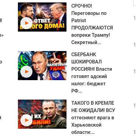
СРОЧНО!
Переговоры по
1
!
Patriot
ПРОДОЛЖАЮТСЯ
ы»
вопреки Трампу!
.
Секретный...
1
СБЕРБАНК
о
ШОКИРОВАЛ
РОССИЯН! Власти
1
готовят адский
налог: бюджет
РФ...
ТАКОГО В КРЕМЛЕ
1
НЕ ОЖИДАЛИ! ВСУ
й
оттесняют врага в
Харьковской
области:...
1