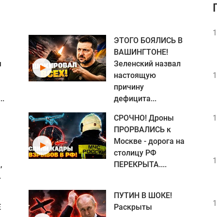
1
ЭТОГО БОЯЛИСЬ В
ВАШИНГТОНЕ!
я
Зеленский назвал
настоящую
1
причину
..
дефицита...
СРОЧНО! Дроны
1
ПРОРВАЛИСЬ к
Москве - дорога на
столицу РФ
1
,
ПЕРЕКРЫТА....
.
ПУТИН В ШОКЕ!
1
Е
Раскрыты