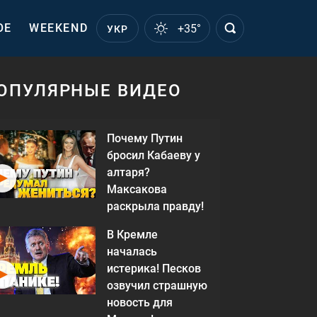
ОЕ
WEEKEND
+35°
УКР
ОПУЛЯРНЫЕ ВИДЕО
Почему Путин
бросил Кабаеву у
алтаря?
Максакова
раскрыла правду!
В Кремле
началась
истерика! Песков
озвучил страшную
новость для