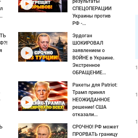
-
результаты
ил
СПЕЦОПЕРАЦИИ
..
Украины против
РФ -...
ТЬ
Эрдоган
Ф?!
ШОКИРОВАЛ
я
заявлением о
ВОЙНЕ в Украине.
Экстренное
1
ОБРАЩЕНИЕ...
Ракеты для Patriot:
В
Трамп принял
1
о
НЕОЖИДАННОЕ
Я
решение! США
отказали...
1
Ь
СРОЧНО! РФ может
ПРОРВАТЬ границу