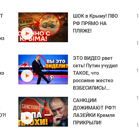
Т
ШОК в Крыму! ПВО
1
РФ ПРЯМО НА
ПЛЯЖЕ!
из
1
ЭТО ВИДЕО рвет
сеть! Путин учудил
1
из
ТАКОЕ, что
россияне жестко
ВЗБЕСИЛИСЬ!...
1
САНКЦИИ
т
ДОЖИМАЮТ РФ?!
?!
ЛАЗЕЙКИ Кремля
ПРИКРЫЛИ!
1