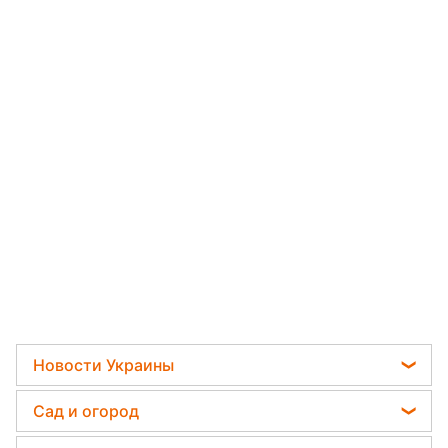
Новости Украины
Телеграм новости Украины
Сад и огород
Пенсии в Украине