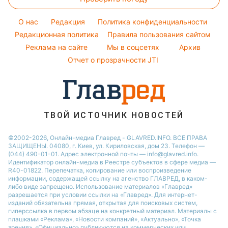
Тесты по картинке
Новости моды
Потап
Новости Сум
Оптические иллюзии
Советы от Андре Тана
O нас
Редакция
Политика конфиденциальности
Новости Днепра
Народные приметы
Редакционная политика
Правила пользования сайтом
Новости Черкассы
Реклама на сайте
Мы в соцсетях
Архив
Все о шоу-бизнесе
Новости Тернополя
Отчет о прозрачности JTI
Новости Ровно
Новости Житомира
Новости Запорожья
ТВОЙ ИСТОЧНИК НОВОСТЕЙ
Новости Одессы
©2002-2026, Онлайн-медиа Главред - GLAVRED.INFO. ВСЕ ПРАВА
ЗАЩИЩЕНЫ. 04080, г. Киев, ул. Кириловская, дом 23. Телефон —
(044) 490-01-01. Адрес электронной почты — info@glavred.info.
Идентификатор онлайн-медиа в Реестре cубъектов в сфере медиа —
R40-01822.
Перепечатка, копирование или воспроизведение
информации, содержащей ссылку на агенство ГЛАВРЕД, в каком-
либо виде запрещено. Использование материалов «Главред»
разрешается при условии ссылки на «Главред». Для интернет-
изданий обязательна прямая, открытая для поисковых систем,
гиперссылка в первом абзаце на конкретный материал. Материалы с
плашками «Реклама», «Новости компаний», «Актуально», «Точка
зрения», «Официально» публикуются на коммерческих или