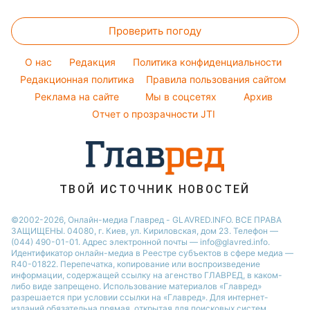
Салаты
Стирка
Ольга Сумская
Новости Львова
Цены на продукты
Народные приметы
Простые блюда
Филипп Киркоров
Проверить погоду
Денежная помощь
Все о шоу-бизнесе
Легкие десерты
Елена Зеленская
Тарифы
O нас
Редакция
Политика конфиденциальности
Напитки
Ани Лорак
Курс валют
Редакционная политика
Правила пользования сайтом
Праздничное меню
Реклама на сайте
Мы в соцсетях
Архив
Отчет о прозрачности JTI
ТВОЙ ИСТОЧНИК НОВОСТЕЙ
©2002-2026, Онлайн-медиа Главред - GLAVRED.INFO. ВСЕ ПРАВА
ЗАЩИЩЕНЫ. 04080, г. Киев, ул. Кириловская, дом 23. Телефон —
(044) 490-01-01. Адрес электронной почты — info@glavred.info.
Идентификатор онлайн-медиа в Реестре cубъектов в сфере медиа —
R40-01822.
Перепечатка, копирование или воспроизведение
информации, содержащей ссылку на агенство ГЛАВРЕД, в каком-
либо виде запрещено. Использование материалов «Главред»
разрешается при условии ссылки на «Главред». Для интернет-
изданий обязательна прямая, открытая для поисковых систем,