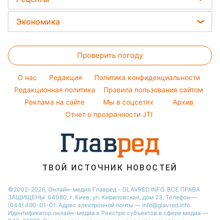
Уборка
Потап
Новости Ровно
Тесты по картинке
Женские стрижки
Закуски
Авто
Экономика
София Ротару
Новости Запорожья
Оптические иллюзии
Окрашивание волос
Салаты
Стирка
Ольга Сумская
Новости Львова
Цены на продукты
Народные приметы
Простые блюда
Филипп Киркоров
Проверить погоду
Денежная помощь
Все о шоу-бизнесе
Легкие десерты
Елена Зеленская
Тарифы
O нас
Редакция
Политика конфиденциальности
Напитки
Ани Лорак
Курс валют
Редакционная политика
Правила пользования сайтом
Праздничное меню
Реклама на сайте
Мы в соцсетях
Архив
Отчет о прозрачности JTI
ТВОЙ ИСТОЧНИК НОВОСТЕЙ
©2002-2026, Онлайн-медиа Главред - GLAVRED.INFO. ВСЕ ПРАВА
ЗАЩИЩЕНЫ. 04080, г. Киев, ул. Кириловская, дом 23. Телефон —
(044) 490-01-01. Адрес электронной почты — info@glavred.info.
Идентификатор онлайн-медиа в Реестре cубъектов в сфере медиа —