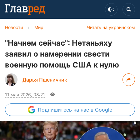
Новости
›
Мир
Читать на украинском
"Начнем сейчас": Нетаньяху
заявил о намерении свести
военную помощь США к нулю
Дарья Пшеничник
11 мая 2026, 08:21
Подпишитесь
на нас в Google