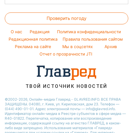
Оптические иллюзии
Красивый маникюр
Салаты
Виталий Козловский
Новости Полтавы
Цены на продукты
Народные приметы
Простые блюда
Потап
Проверить погоду
Денежная помощь
Все о шоу-бизнесе
Легкие десерты
София Ротару
Тарифы
O нас
Редакция
Политика конфиденциальности
Напитки
Ольга Сумская
Курс валют
Редакционная политика
Правила пользования сайтом
Праздничное меню
Филипп Киркоров
Реклама на сайте
Мы в соцсетях
Архив
Елена Зеленская
Отчет о прозрачности JTI
Ани Лорак
ТВОЙ ИСТОЧНИК НОВОСТЕЙ
©2002-2026, Онлайн-медиа Главред - GLAVRED.INFO. ВСЕ ПРАВА
ЗАЩИЩЕНЫ. 04080, г. Киев, ул. Кириловская, дом 23. Телефон —
(044) 490-01-01. Адрес электронной почты — info@glavred.info.
Идентификатор онлайн-медиа в Реестре cубъектов в сфере медиа —
R40-01822.
Перепечатка, копирование или воспроизведение
информации, содержащей ссылку на агенство ГЛАВРЕД, в каком-
либо виде запрещено. Использование материалов «Главред»
разрешается при условии ссылки на «Главред». Для интернет-