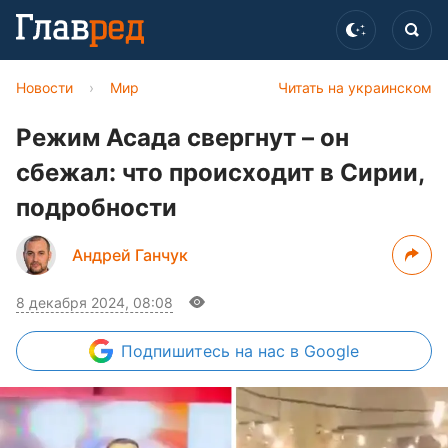
Новости
›
Мир
Читать на украинском
Режим Асада свергнут – он
сбежал: что происходит в Сирии,
подробности
Андрей Ганчук
8 декабря 2024, 08:08
Подпишитесь
на нас в Google