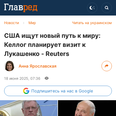
Новости
›
Мир
Читать на украинском
США ищут новый путь к миру:
Келлог планирует визит к
Лукашенко - Reuters
Анна Ярославская
18 июня 2025, 07:36
Подпишитесь
на нас в Google