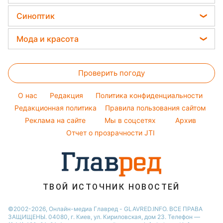
Новости Запорожья
Уборка
Напитки
Кейт Миддлтон
Цены на продукты
Оптические иллюзии
Синоптик
Новости Львова
Авто
Праздничное меню
Алла Пугачева
Денежная помощь
Народные приметы
Новости Днепра
Прогноз погоды
Стирка
Мода и красота
Максим Галкин
Тарифы
Новости Тернополя
Магнитные бури
Комнатные растения
Настя Каменских
Женские стрижки
Курс валют
Новости Житомира
Погода на сегодня
Проверить погоду
Окрашивание волос
Новости Одессы
Погода на завтра
Красивый маникюр
O нас
Редакция
Политика конфиденциальности
Пылевая буря
Модные ошибки
Редакционная политика
Правила пользования сайтом
Реклама на сайте
Мы в соцсетях
Архив
Новости моды
Отчет о прозрачности JTI
Советы от Андре Тана
ТВОЙ ИСТОЧНИК НОВОСТЕЙ
©2002-2026, Онлайн-медиа Главред - GLAVRED.INFO. ВСЕ ПРАВА
ЗАЩИЩЕНЫ. 04080, г. Киев, ул. Кириловская, дом 23. Телефон —