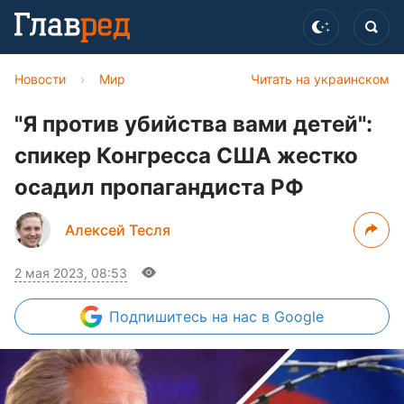
Новости
›
Мир
Читать на украинском
"Я против убийства вами детей":
спикер Конгресса США жестко
осадил пропагандиста РФ
Алексей Тесля
2 мая 2023, 08:53
Подпишитесь
на нас в Google