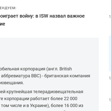
ЕНДУЕМ:
оиграет войну: в ISW назвал важное
1
ие
бильная корпорация (англ. British
n, аббревиатура BBC) - британская компания
1
иовещания.
лей крупнейшая телерадиовещательная
те корпорации работает более 22 000
1
том числе и в Украине), более 16 000 из