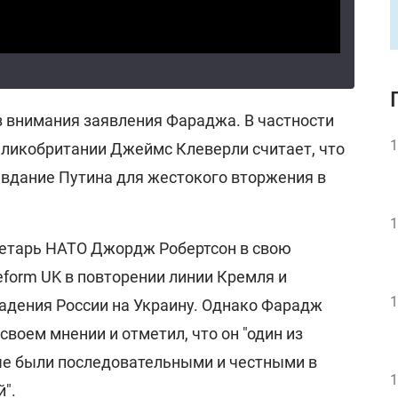
з внимания заявления Фараджа. В частности
1
еликобритании Джеймс Клеверли считает, что
авдание Путина для жестокого вторжения в
1
етарь НАТО Джордж Робертсон в свою
form UK в повторении линии Кремля и
1
адения России на Украину. Однако Фарадж
своем мнении и отметил, что он "один из
ые были последовательными и честными в
1
".