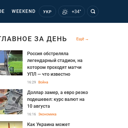
ОЕ
WEEKEND
+34°
УКР
ГЛАВНОЕ ЗА ДЕНЬ
Ещё
Россия обстреляла
легендарный стадион, на
котором проходят матчи
УПЛ — что известно
16:29
Война
Доллар замер, а евро резко
подешевел: курс валют на
10 августа
16:16
Экономика
Как Украина может