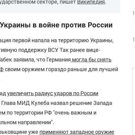
сударственном секторе, пишет
Википедия
.
1
Украины в войне против России
1
ция первой напала на территорию Украины,
тивную поддержку ВСУ. Так ранее вице-
абек заявила, что Германия
могла бы снять
РФ
своим оружием гораздо раньше для лучшей
.
пад
увеличить радиус ударов по России
. Глава МИД Кулеба назвал решение Запада
ем по территории РФ "очень важным и
льном направлении".
арьковщине уже
применяют западное оружие