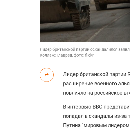
Лидер британской партии оскандалился заявле
Коллаж: Главред, фото: flickr
Лидер британской партии 
расширение военного алья
повлияло на российское вт
В интервью
BBC
представит
попадал в скандалы из-за 
Путина "мировым лидером",