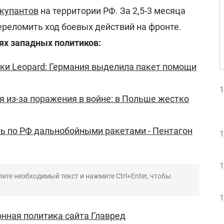
ккупантов
на территории РФ. За 2,5-3 месяца
ереломить ход боевых действий на фронте.
ях западных политиков:
анки Leopard: Германия выделила пакет помощи
1
я из-за поражения в войне: в Польше жестко
ь по РФ дальнобойными ракетами - Пентагон
1
1
ите необходимый текст и нажмите Ctrl+Enter, чтобы
1
нная политика сайта Главред