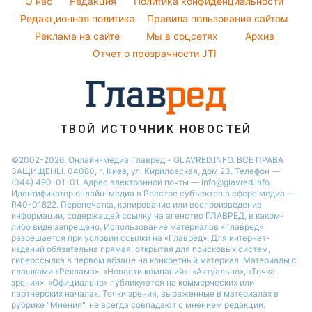
Виталий Козловский
O нас
Редакция
Политика конфиденциальности
Все о шоу-бизнесе
Погода на завтра
Редакционная политика
Правила пользования сайтом
Потап
Реклама на сайте
Мы в соцсетях
Архив
Пылевая буря
София Ротару
Отчет о прозрачности JTI
ТВОЙ ИСТОЧНИК НОВОСТЕЙ
©2002-2026, Онлайн-медиа Главред - GLAVRED.INFO. ВСЕ ПРАВА
ЗАЩИЩЕНЫ. 04080, г. Киев, ул. Кириловская, дом 23. Телефон —
(044) 490-01-01. Адрес электронной почты — info@glavred.info.
Идентификатор онлайн-медиа в Реестре cубъектов в сфере медиа —
R40-01822.
Перепечатка, копирование или воспроизведение
информации, содержащей ссылку на агенство ГЛАВРЕД, в каком-
либо виде запрещено. Использование материалов «Главред»
разрешается при условии ссылки на «Главред». Для интернет-
изданий обязательна прямая, открытая для поисковых систем,
гиперссылка в первом абзаце на конкретный материал. Материалы с
плашками «Реклама», «Новости компаний», «Актуально», «Точка
зрения», «Официально» публикуются на коммерческих или
партнерских началах. Точки зрения, выраженные в материалах в
рубрике "Мнения", не всегда совпадают с мнением редакции.