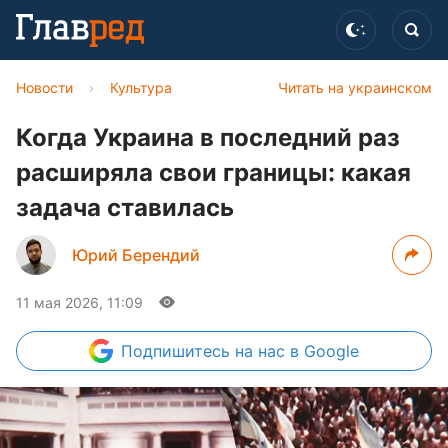
Новости
›
Культура
Читать на украинском
Когда Украина в последний раз
расширяла свои границы: какая
задача ставилась
Юрий Берендий
11 мая 2026, 11:09
Подпишитесь
на нас в Google