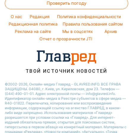
Тарифы
Праздничное меню
Проверить погоду
Магнитные бури
Комнатные растения
Кейт Миддлтон
Курс валют
Погода на сегодня
Алла Пугачева
O нас
Редакция
Политика конфиденциальности
Погода на завтра
Редакционная политика
Правила пользования сайтом
Максим Галкин
Реклама на сайте
Мы в соцсетях
Архив
Пылевая буря
Настя Каменских
Отчет о прозрачности JTI
ТВОЙ ИСТОЧНИК НОВОСТЕЙ
©2002-2026, Онлайн-медиа Главред - GLAVRED.INFO. ВСЕ ПРАВА
ЗАЩИЩЕНЫ. 04080, г. Киев, ул. Кириловская, дом 23. Телефон —
(044) 490-01-01. Адрес электронной почты — info@glavred.info.
Идентификатор онлайн-медиа в Реестре cубъектов в сфере медиа —
R40-01822.
Перепечатка, копирование или воспроизведение
информации, содержащей ссылку на агенство ГЛАВРЕД, в каком-
либо виде запрещено. Использование материалов «Главред»
разрешается при условии ссылки на «Главред». Для интернет-
изданий обязательна прямая, открытая для поисковых систем,
гиперссылка в первом абзаце на конкретный материал. Материалы с
плашками «Реклама», «Новости компаний», «Актуально», «Точка