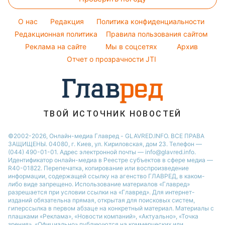
Денежная помощь
Легкие десерты
Уборка
Елена Зеленская
Тарифы
Напитки
O нас
Редакция
Политика конфиденциальности
Авто
Ани Лорак
Курс валют
Редакционная политика
Правила пользования сайтом
Кейт Миддлтон
Реклама на сайте
Мы в соцсетях
Архив
Алла Пугачева
Отчет о прозрачности JTI
Максим Галкин
ТВОЙ ИСТОЧНИК НОВОСТЕЙ
©2002-2026, Онлайн-медиа Главред - GLAVRED.INFO. ВСЕ ПРАВА
ЗАЩИЩЕНЫ. 04080, г. Киев, ул. Кириловская, дом 23. Телефон —
(044) 490-01-01. Адрес электронной почты — info@glavred.info.
Идентификатор онлайн-медиа в Реестре cубъектов в сфере медиа —
R40-01822.
Перепечатка, копирование или воспроизведение
информации, содержащей ссылку на агенство ГЛАВРЕД, в каком-
либо виде запрещено. Использование материалов «Главред»
разрешается при условии ссылки на «Главред». Для интернет-
изданий обязательна прямая, открытая для поисковых систем,
гиперссылка в первом абзаце на конкретный материал. Материалы с
плашками «Реклама», «Новости компаний», «Актуально», «Точка
зрения», «Официально» публикуются на коммерческих или