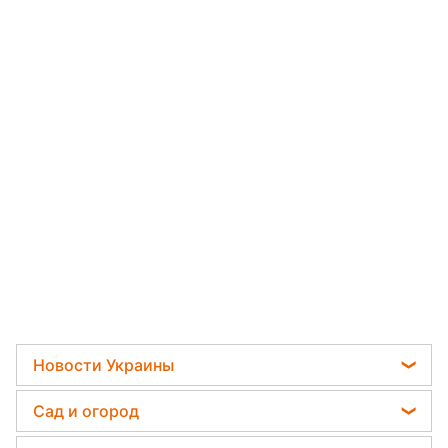
Новости Украины
Телеграм новости Украины
Сад и огород
Пенсии в Украине