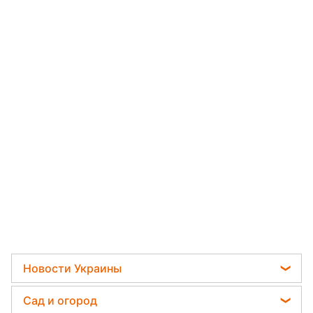
Новости Украины
Телеграм новости Украины
Сад и огород