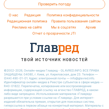
Оптические иллюзии
Виталий Козловский
Проверить погоду
Магнитные бури
Напитки
Новости Одессы
Народные приметы
Потап
Погода на сегодня
Праздничное меню
Новости Харькова
O нас
Редакция
Политика конфиденциальности
Все о шоу-бизнесе
София Ротару
Погода на завтра
Редакционная политика
Правила пользования сайтом
Новости Полтавы
Реклама на сайте
Мы в соцсетях
Архив
Пылевая буря
Новости Сум
Отчет о прозрачности JTI
ТВОЙ ИСТОЧНИК НОВОСТЕЙ
©2002-2026, Онлайн-медиа Главред - GLAVRED.INFO. ВСЕ ПРАВА
ЗАЩИЩЕНЫ. 04080, г. Киев, ул. Кириловская, дом 23. Телефон —
(044) 490-01-01. Адрес электронной почты — info@glavred.info.
Идентификатор онлайн-медиа в Реестре cубъектов в сфере медиа —
R40-01822.
Перепечатка, копирование или воспроизведение
информации, содержащей ссылку на агенство ГЛАВРЕД, в каком-
либо виде запрещено. Использование материалов «Главред»
разрешается при условии ссылки на «Главред». Для интернет-
изданий обязательна прямая, открытая для поисковых систем,
гиперссылка в первом абзаце на конкретный материал. Материалы с