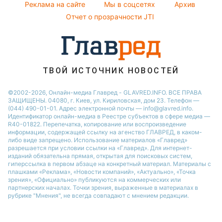
Реклама на сайте
Мы в соцсетях
Архив
Новости Черкассы
Отчет о прозрачности JTI
Новости Днепра
Новости Ровно
Новости Тернополя
Новости Запорожья
ТВОЙ ИСТОЧНИК НОВОСТЕЙ
Новости Житомира
©2002-2026, Онлайн-медиа Главред - GLAVRED.INFO. ВСЕ ПРАВА
ЗАЩИЩЕНЫ. 04080, г. Киев, ул. Кириловская, дом 23. Телефон —
Новости Одессы
(044) 490-01-01. Адрес электронной почты — info@glavred.info.
Идентификатор онлайн-медиа в Реестре cубъектов в сфере медиа —
R40-01822.
Перепечатка, копирование или воспроизведение
информации, содержащей ссылку на агенство ГЛАВРЕД, в каком-
либо виде запрещено. Использование материалов «Главред»
разрешается при условии ссылки на «Главред». Для интернет-
изданий обязательна прямая, открытая для поисковых систем,
гиперссылка в первом абзаце на конкретный материал. Материалы с
плашками «Реклама», «Новости компаний», «Актуально», «Точка
зрения», «Официально» публикуются на коммерческих или
партнерских началах. Точки зрения, выраженные в материалах в
рубрике "Мнения", не всегда совпадают с мнением редакции.