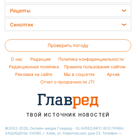
Тесты по картинке
Елена Зеленская
Уборка
Окрашивание волос
Новости Сум
Цены на продукты
Оптические иллюзии
Рецепты
Ани Лорак
Авто
Красивый маникюр
Новости Житомира
Денежная помощь
Народные приметы
Кейт Миддлтон
Закуски
Стирка
Синоптик
Новости Черкассы
Тарифы
Алла Пугачева
Салаты
Комнатные растения
Новости Одессы
Прогноз погоды
Курс валют
Максим Галкин
Простые блюда
Проверить погоду
Магнитные бури
Настя Каменских
Легкие десерты
Погода на сегодня
O нас
Редакция
Политика конфиденциальности
Напитки
Погода на завтра
Редакционная политика
Правила пользования сайтом
Праздничное меню
Реклама на сайте
Мы в соцсетях
Архив
Пылевая буря
Отчет о прозрачности JTI
ТВОЙ ИСТОЧНИК НОВОСТЕЙ
©2002-2026, Онлайн-медиа Главред - GLAVRED.INFO. ВСЕ ПРАВА
ЗАЩИЩЕНЫ. 04080, г. Киев, ул. Кириловская, дом 23. Телефон —