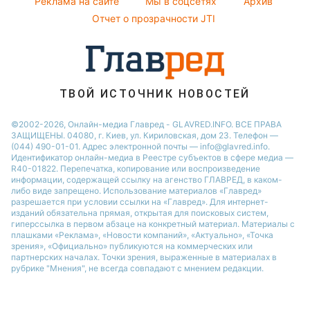
Реклама на сайте
Мы в соцсетях
Архив
Авто
Новости Запорожья
Отчет о прозрачности JTI
ТВОЙ ИСТОЧНИК НОВОСТЕЙ
©2002-2026, Онлайн-медиа Главред - GLAVRED.INFO. ВСЕ ПРАВА
ЗАЩИЩЕНЫ. 04080, г. Киев, ул. Кириловская, дом 23. Телефон —
(044) 490-01-01. Адрес электронной почты — info@glavred.info.
Идентификатор онлайн-медиа в Реестре cубъектов в сфере медиа —
R40-01822.
Перепечатка, копирование или воспроизведение
информации, содержащей ссылку на агенство ГЛАВРЕД, в каком-
либо виде запрещено. Использование материалов «Главред»
разрешается при условии ссылки на «Главред». Для интернет-
изданий обязательна прямая, открытая для поисковых систем,
гиперссылка в первом абзаце на конкретный материал. Материалы с
плашками «Реклама», «Новости компаний», «Актуально», «Точка
зрения», «Официально» публикуются на коммерческих или
партнерских началах. Точки зрения, выраженные в материалах в
рубрике "Мнения", не всегда совпадают с мнением редакции.