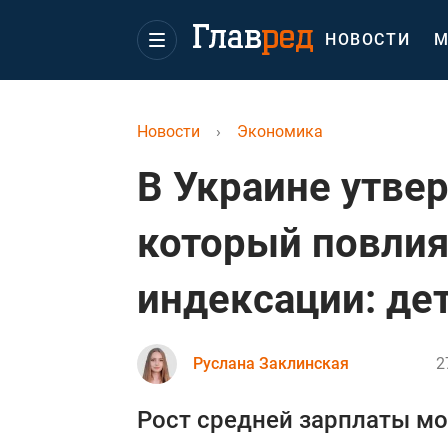
НОВОСТИ
М
Новости
›
Экономика
В Украине утве
который повлияе
индексации: де
Руслана Заклинская
2
Рост средней зарплаты м