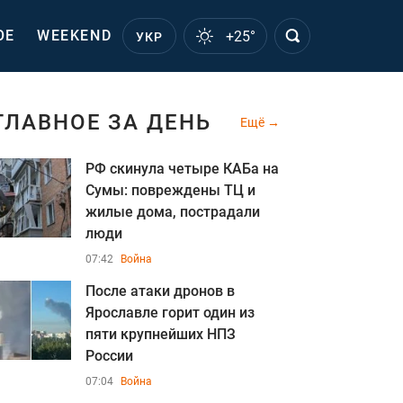
ОЕ
WEEKEND
+25°
УКР
ГЛАВНОЕ ЗА ДЕНЬ
Ещё
РФ скинула четыре КАБа на
Сумы: повреждены ТЦ и
жилые дома, пострадали
люди
07:42
Война
После атаки дронов в
Ярославле горит один из
пяти крупнейших НПЗ
России
07:04
Война