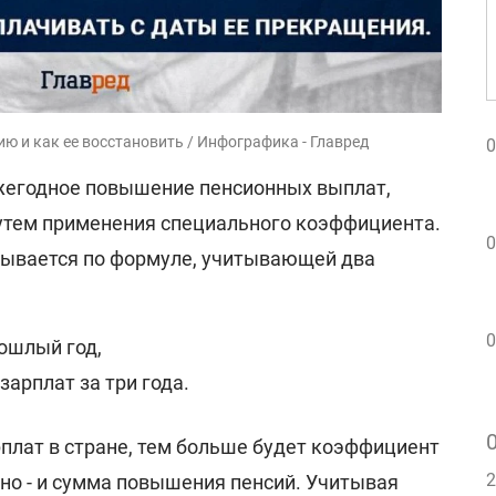
ю и как ее восстановить / Инфографика - Главред
0
ежегодное повышение пенсионных выплат,
утем применения специального коэффициента.
0
тывается по формуле, учитывающей два
0
ошлый год,
зарплат за три года.
плат в стране, тем больше будет коэффициент
2
но - и сумма повышения пенсий. Учитывая