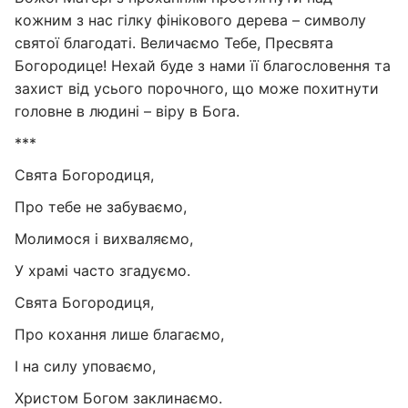
кожним з нас гілку фінікового дерева – символу
святої благодаті. Величаємо Тебе, Пресвята
Богородице! Нехай буде з нами її благословення та
захист від усього порочного, що може похитнути
головне в людині – віру в Бога.
***
Свята Богородиця,
Про тебе не забуваємо,
Молимося і вихваляємо,
У храмі часто згадуємо.
Свята Богородиця,
Про кохання лише благаємо,
І на силу уповаємо,
Христом Богом заклинаємо.