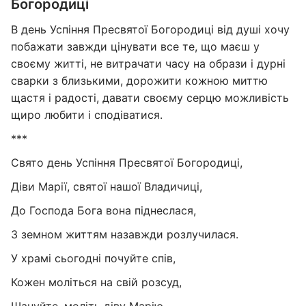
Богородиці
В день Успіння Пресвятої Богородиці від душі хочу
побажати завжди цінувати все те, що маєш у
своєму житті, не витрачати часу на образи і дурні
сварки з близькими, дорожити кожною миттю
щастя і радості, давати своєму серцю можливість
щиро любити і сподіватися.
***
Свято день Успіння Пресвятої Богородиці,
Діви Марії, святої нашої Владичиці,
До Господа Бога вона піднеслася,
З земном життям назавжди розлучилася.
У храмі сьогодні почуйте спів,
Кожен моліться на свій розсуд,