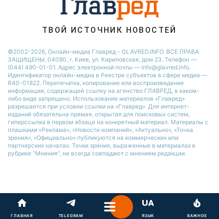
Новости Житомира
Новости Ровно
ТВОЙ ИСТОЧНИК НОВОСТЕЙ
Новости Одессы
©2002-2026, Онлайн-медиа Главред - GLAVRED.INFO. ВСЕ ПРАВА
ЗАЩИЩЕНЫ. 04080, г. Киев, ул. Кириловская, дом 23. Телефон —
Новости Запорожья
(044) 490-01-01. Адрес электронной почты — info@glavred.info.
Идентификатор онлайн-медиа в Реестре cубъектов в сфере медиа —
R40-01822.
Перепечатка, копирование или воспроизведение
информации, содержащей ссылку на агенство ГЛАВРЕД, в каком-
либо виде запрещено. Использование материалов «Главред»
разрешается при условии ссылки на «Главред». Для интернет-
изданий обязательна прямая, открытая для поисковых систем,
гиперссылка в первом абзаце на конкретный материал. Материалы с
плашками «Реклама», «Новости компаний», «Актуально», «Точка
зрения», «Официально» публикуются на коммерческих или
партнерских началах. Точки зрения, выраженные в материалах в
рубрике "Мнения", не всегда совпадают с мнением редакции.
ГЛАВНАЯ
TELEGRAM
ЯЗЫК
ВАЖНОЕ