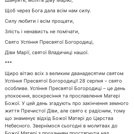
Шануйте, моліть діву Марію,
Щоб через Бога дала всім нам силу.
Силу любити і всім прощати,
Злість і ненависть не помічати,
Свято Успіння Пресвятої Богородиці,
Діви Марії, святої Владичиці нашої.
***
Щиро вітаю всіх з великим дванадесятим святом
Успіння Пресвятої Богородиці! 28 серпня – свято
особливе. Успіння Пресвятої Богородиці – це день
упокоєння, воскресіння та прославлення Матері
Божої. У цей день згадують про закінчення земного
життя Пречистої Діви, але свято є радісним, тому
що знаменує відхід Божої Матері до Царства
Небесного. Звернімося сьогодні в молитвах до
Божої Матері з проханням простягнути над