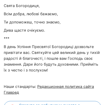
Свята Богородиця,
Всім добра, любові бажаємо,
Ти допоможеш, точно знаємо,
Дива щастя очікуємо.
***
В день Успіння Пресвятої Богородиці дозвольте
привітати вас. Святкуйте цей великий день у тихій
радості й благочесті, і пошле вам Господь своє
знамення. Дари його будуть духовними. Прийміть
їх з честю і з послухом!
Наши стандарты:
Редакционная политика сайта
Главред