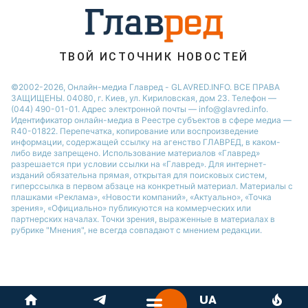
Новости Ровно
Новости Житомира
Новости Запорожья
ТВОЙ ИСТОЧНИК НОВОСТЕЙ
Новости Одессы
©2002-2026, Онлайн-медиа Главред - GLAVRED.INFO. ВСЕ ПРАВА
ЗАЩИЩЕНЫ. 04080, г. Киев, ул. Кириловская, дом 23. Телефон —
(044) 490-01-01. Адрес электронной почты — info@glavred.info.
Идентификатор онлайн-медиа в Реестре cубъектов в сфере медиа —
R40-01822.
Перепечатка, копирование или воспроизведение
информации, содержащей ссылку на агенство ГЛАВРЕД, в каком-
либо виде запрещено. Использование материалов «Главред»
разрешается при условии ссылки на «Главред». Для интернет-
изданий обязательна прямая, открытая для поисковых систем,
гиперссылка в первом абзаце на конкретный материал. Материалы с
плашками «Реклама», «Новости компаний», «Актуально», «Точка
зрения», «Официально» публикуются на коммерческих или
партнерских началах. Точки зрения, выраженные в материалах в
рубрике "Мнения", не всегда совпадают с мнением редакции.