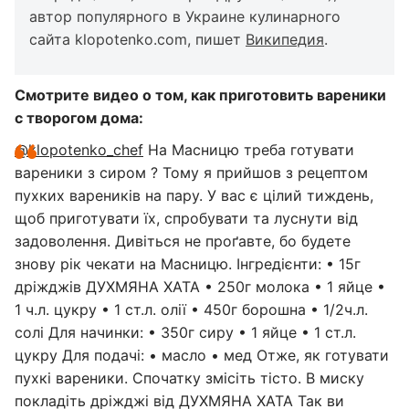
автор популярного в Украине кулинарного
сайта klopotenko.com, пишет
Википедия
.
Смотрите видео о том, как приготовить вареники
с творогом дома:
@klopotenko_chef
На Масницю треба готувати
вареники з сиром ? Тому я прийшов з рецептом
пухких вареників на пару. У вас є цілий тиждень,
щоб приготувати їх, спробувати та луснути від
задоволення. Дивіться не проґавте, бо будете
знову рік чекати на Масницю. Інгредієнти: • 15г
дріжджів ДУХМЯНА ХАТА • 250г молока • 1 яйце •
1 ч.л. цукру • 1 ст.л. олії • 450г борошна • 1/2ч.л.
солі Для начинки: • 350г сиру • 1 яйце • 1 ст.л.
цукру Для подачі: • масло • мед Отже, як готувати
пухкі вареники. Спочатку змісіть тісто. В миску
покладіть дріжджі від ДУХМЯНА ХАТА Так ви