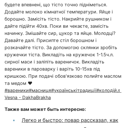
будете впевнені, що тісто точно підніметься.
Додайте молоко кімнатної температури. Яйце і
борошно. Замісіть тісто. Накрийте рушником і
дайте підійти 40хв. Поки ви чекаєте, замісіть
начинку. Змішайте сир, цукор та яйце. Молодці?
Давайте далі. Присипте стіл борошном і
розкачайте тісто. За допомогою склянки зробіть
кружечки тіста. Викладіть на кружечок 1-1.5ч.л.
сирної маси і заліпіть вареничок. Викладіть
вареники в пароварку і варіть 10-15хв під
кришкою. При подачі обов'язково полийте маслом
та медом ❤️
#вареники
#масниця
#українськітрадиції
#колодій
♬
Vesna - DakhaBrakha
Также вам может быть интересно:
Легко и быстро: повар рассказал, как