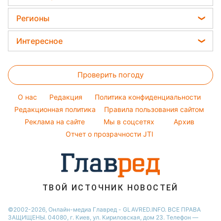
Елена Зеленская
Напитки
Стирка
Магнитные бури
Окрашивание волос
Ани Лорак
Регионы
Комнатные растения
Красивый маникюр
Кейт Миддлтон
Новости Харькова
Все о сале
Интересное
Модные ошибки
Алла Пугачева
Новости Львова
Уборка
Головоломки
Новости моды
Максим Галкин
Новости Полтавы
Проверить погоду
Тесты по картинке
Советы от Андре Тана
Настя Каменских
Новости Днепра
Оптические иллюзии
Женские стрижки
Виталий Козловский
O нас
Редакция
Политика конфиденциальности
Новости Сум
Народные приметы
Редакционная политика
Правила пользования сайтом
Потап
Новости Тернополя
Реклама на сайте
Мы в соцсетях
Архив
Все о шоу-бизнесе
София Ротару
Новости Черкассы
Отчет о прозрачности JTI
Новости Житомира
Новости Ровно
Новости Одессы
ТВОЙ ИСТОЧНИК НОВОСТЕЙ
Новости Запорожья
©2002-2026, Онлайн-медиа Главред - GLAVRED.INFO. ВСЕ ПРАВА
ЗАЩИЩЕНЫ. 04080, г. Киев, ул. Кириловская, дом 23. Телефон —