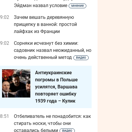
Эйдман назвал условие
мнение
9:02
Зачем вешать деревянную
прищепку в ванной: простой
лайфхак из Франции
9:02
Сорняки исчезнут без химии:
садовник назвал неожиданный, но
очень действенный метод
видео
Антиукраинские
погромы в Польше
усилятся, Варшава
повторяет ошибку
1939 года – Кулик
8:51
Отбеливатель не понадобится: как
стирать носки, чтобы они
оставались белыми
видео