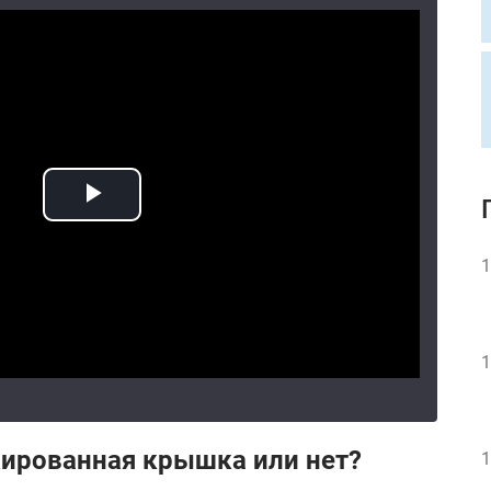
1
1
кированная крышка или нет?
1