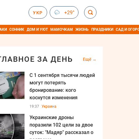
+29°
УКР
АКИ
СОННИК
ДОМ И УЮТ
МАМОЧКАМ
ЖИЗНЬ
ПРАЗДНИКИ
САД И ОГОР
ГЛАВНОЕ ЗА ДЕНЬ
Ещё
С 1 сентября тысячи людей
могут потерять
бронирование: кого
коснутся изменения
19:37
Украина
Украинские дроны
поразили 102 цели за двое
суток: "Мадяр" рассказал о