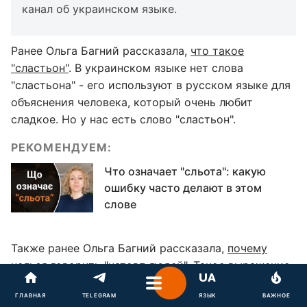
канал об украинском языке.
Ранее Ольга Багний рассказала,
что такое
"сластьон"
. В украинском языке нет слова
"сластьона" - его используют в русском языке для
объяснения человека, который очень любит
сладкое. Но у нас есть слово "сластьон".
РЕКОМЕНДУЕМ:
Что означает "сльота": какую
ошибку часто делают в этом
слове
Также ранее Ольга Багний рассказала,
почему
нельзя говорить "натовп людей"
. Такое выражение
использовать не стоит - часто в нем делают одну
ГЛАВНАЯ
TELEGRAM
ЯЗЫК
ВАЖНОЕ
очень большую ошибку.