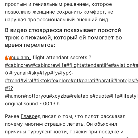
простым и гениальным решением, которое
позволило женщине сохранить комфорт, не
нарушая профессиональный внешний вид.
В видео стюардесса показывает простой
трюк с пижамой, который ей помогает во
время перелетов:
@muulann_
flight attendant secrets ?
#cabincrew
#cabincrewlife
#flightattendantlife
#aviation
#a
✈️
#ryanair
#sky
#fyp
#fy
#fypシ
#trend
#viral
#tiktok
#explore
#pt
#parati
#paratii
#lentejas
#
#??
#humor
#notforyou
#xcyzba
#relatable
#quote
#life
#lifesty
original sound - 00.13.h
Ранее
Главред
писал о том, что пилот рассказал
почему многим страшно летать
. Он объяснил
причины турбулентности, тряски при посадке и