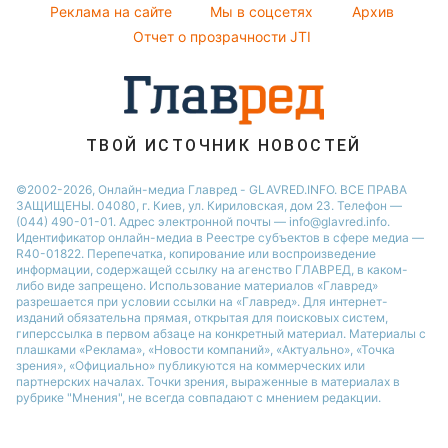
Реклама на сайте
Мы в соцсетях
Архив
Отчет о прозрачности JTI
ТВОЙ ИСТОЧНИК НОВОСТЕЙ
©2002-2026, Онлайн-медиа Главред - GLAVRED.INFO. ВСЕ ПРАВА
ЗАЩИЩЕНЫ. 04080, г. Киев, ул. Кириловская, дом 23. Телефон —
(044) 490-01-01. Адрес электронной почты — info@glavred.info.
Идентификатор онлайн-медиа в Реестре cубъектов в сфере медиа —
R40-01822.
Перепечатка, копирование или воспроизведение
информации, содержащей ссылку на агенство ГЛАВРЕД, в каком-
либо виде запрещено. Использование материалов «Главред»
разрешается при условии ссылки на «Главред». Для интернет-
изданий обязательна прямая, открытая для поисковых систем,
гиперссылка в первом абзаце на конкретный материал. Материалы с
плашками «Реклама», «Новости компаний», «Актуально», «Точка
зрения», «Официально» публикуются на коммерческих или
партнерских началах. Точки зрения, выраженные в материалах в
рубрике "Мнения", не всегда совпадают с мнением редакции.