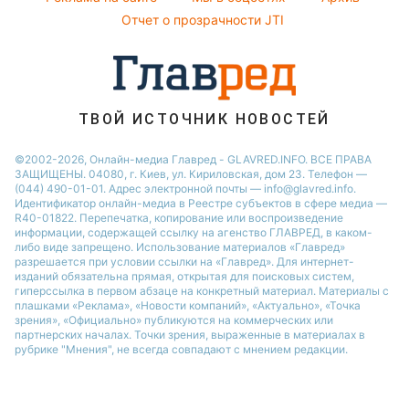
Новости моды
Новости Черкассы
Отчет о прозрачности JTI
Советы от Андре Тана
ТВОЙ ИСТОЧНИК НОВОСТЕЙ
©2002-2026, Онлайн-медиа Главред - GLAVRED.INFO. ВСЕ ПРАВА
ЗАЩИЩЕНЫ. 04080, г. Киев, ул. Кириловская, дом 23. Телефон —
(044) 490-01-01. Адрес электронной почты — info@glavred.info.
Идентификатор онлайн-медиа в Реестре cубъектов в сфере медиа —
R40-01822.
Перепечатка, копирование или воспроизведение
информации, содержащей ссылку на агенство ГЛАВРЕД, в каком-
либо виде запрещено. Использование материалов «Главред»
разрешается при условии ссылки на «Главред». Для интернет-
изданий обязательна прямая, открытая для поисковых систем,
гиперссылка в первом абзаце на конкретный материал. Материалы с
плашками «Реклама», «Новости компаний», «Актуально», «Точка
зрения», «Официально» публикуются на коммерческих или
партнерских началах. Точки зрения, выраженные в материалах в
рубрике "Мнения", не всегда совпадают с мнением редакции.