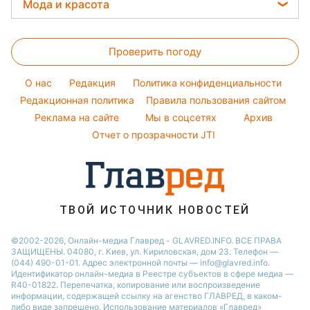
Прогноз погоды
Закуски
Мода и красота
Тарифы
Новости Харькова
Максим Галкин
Магнитные бури
Салаты
Женские стрижки
Курс валют
Новости Житомира
Настя Каменских
Погода на сегодня
Простые блюда
Проверить погоду
Окрашивание волос
Новости Полтавы
Виталий Козловский
Погода на завтра
Красивый маникюр
Новости Одессы
O нас
Редакция
Политика конфиденциальности
Пылевая буря
Модные ошибки
Редакционная политика
Правила пользования сайтом
Новости Сум
Реклама на сайте
Мы в соцсетях
Архив
Новости моды
Новости Черкассы
Отчет о прозрачности JTI
Советы от Андре Тана
ТВОЙ ИСТОЧНИК НОВОСТЕЙ
©2002-2026, Онлайн-медиа Главред - GLAVRED.INFO. ВСЕ ПРАВА
ЗАЩИЩЕНЫ. 04080, г. Киев, ул. Кириловская, дом 23. Телефон —
(044) 490-01-01. Адрес электронной почты — info@glavred.info.
Идентификатор онлайн-медиа в Реестре cубъектов в сфере медиа —
R40-01822.
Перепечатка, копирование или воспроизведение
информации, содержащей ссылку на агенство ГЛАВРЕД, в каком-
либо виде запрещено. Использование материалов «Главред»