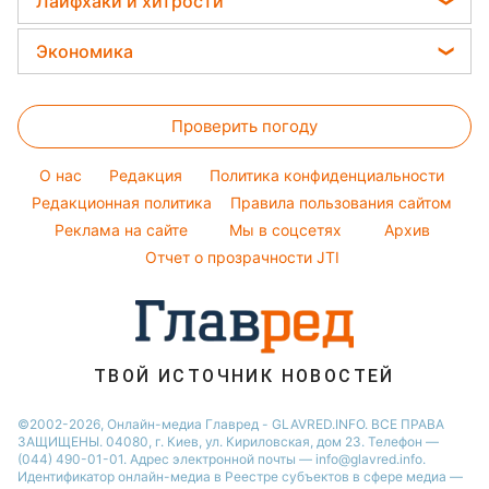
Лайфхаки и хитрости
Новости Полтавы
Погода на сегодня
Закуски
Филипп Киркоров
Окрашивание волос
Все о шоу-бизнесе
Новости Сум
Все о сале
Погода на завтра
Экономика
Елена Зеленская
Красивый маникюр
Новости Черкассы
Стирка
Пылевая буря
Ани Лорак
Цены на продукты
Модные ошибки
Новости Львова
Уборка
Проверить погоду
Денежная помощь
Новости моды
Новости Ровно
Комнатные растения
Тарифы
Советы от Андре Тана
O нас
Редакция
Политика конфиденциальности
Авто
Курс валют
Редакционная политика
Правила пользования сайтом
Реклама на сайте
Мы в соцсетях
Архив
Отчет о прозрачности JTI
ТВОЙ ИСТОЧНИК НОВОСТЕЙ
©2002-2026, Онлайн-медиа Главред - GLAVRED.INFO. ВСЕ ПРАВА
ЗАЩИЩЕНЫ. 04080, г. Киев, ул. Кириловская, дом 23. Телефон —
(044) 490-01-01. Адрес электронной почты — info@glavred.info.
Идентификатор онлайн-медиа в Реестре cубъектов в сфере медиа —