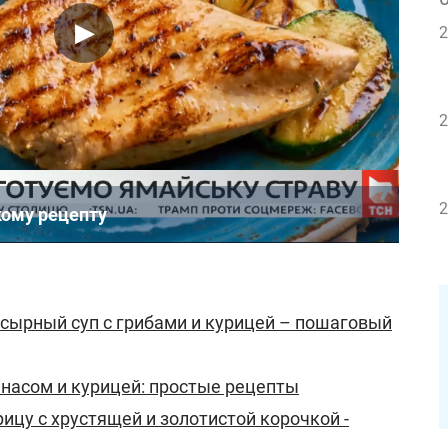
2
2
2
кому рецепту
сырный суп с грибами и курицей – пошаговый
анасом и курицей: простые рецепты
ицу с хрустящей и золотистой корочкой -