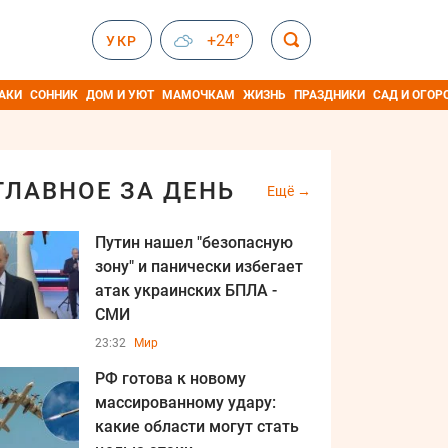
+24°
УКР
АКИ
СОННИК
ДОМ И УЮТ
МАМОЧКАМ
ЖИЗНЬ
ПРАЗДНИКИ
САД И ОГОР
ГЛАВНОЕ ЗА ДЕНЬ
Ещё
Путин нашел "безопасную
зону" и панически избегает
атак украинских БПЛА -
СМИ
23:32
Мир
РФ готова к новому
массированному удару:
какие области могут стать