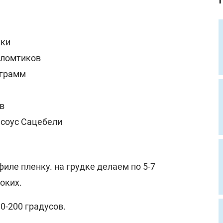
уки
 ломтиков
 грамм
в
 соус Сацебели
иле пленку. на грудке делаем по 5-7
оких.
0-200 градусов.