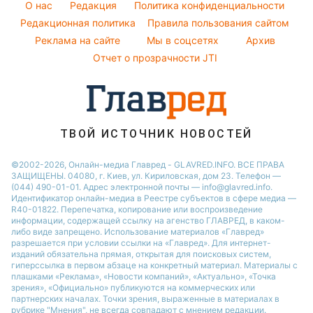
Советы от Андре Тана
O нас
Редакция
Политика конфиденциальности
Новости Днепра
Народные приметы
Редакционная политика
Правила пользования сайтом
Новости Черкассы
Реклама на сайте
Мы в соцсетях
Архив
Все о шоу-бизнесе
Новости Тернополя
Отчет о прозрачности JTI
Новости Ровно
Новости Житомира
Новости Запорожья
ТВОЙ ИСТОЧНИК НОВОСТЕЙ
Новости Одессы
©2002-2026, Онлайн-медиа Главред - GLAVRED.INFO. ВСЕ ПРАВА
ЗАЩИЩЕНЫ. 04080, г. Киев, ул. Кириловская, дом 23. Телефон —
(044) 490-01-01. Адрес электронной почты — info@glavred.info.
Идентификатор онлайн-медиа в Реестре cубъектов в сфере медиа —
R40-01822.
Перепечатка, копирование или воспроизведение
информации, содержащей ссылку на агенство ГЛАВРЕД, в каком-
либо виде запрещено. Использование материалов «Главред»
разрешается при условии ссылки на «Главред». Для интернет-
изданий обязательна прямая, открытая для поисковых систем,
гиперссылка в первом абзаце на конкретный материал. Материалы с
плашками «Реклама», «Новости компаний», «Актуально», «Точка
зрения», «Официально» публикуются на коммерческих или
партнерских началах. Точки зрения, выраженные в материалах в
рубрике "Мнения", не всегда совпадают с мнением редакции.