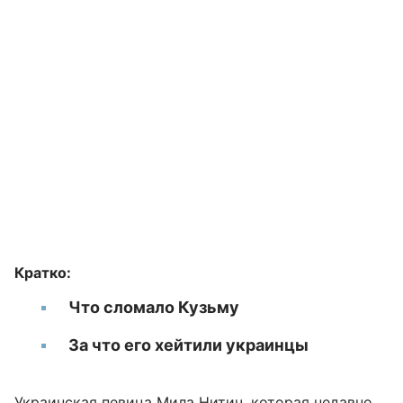
Кратко:
Что сломало Кузьму
За что его хейтили украинцы
Украинская певица
Мила Нитич
, которая недавно