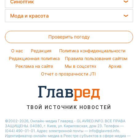
Новости Днепра
Синоптик
Кейт Миддлтон
Праздничное меню
Денежная помощь
Новости Тернополя
Алла Пугачева
Прогноз погоды
Закуски
Мода и красота
Тарифы
Новости Харькова
Максим Галкин
Магнитные бури
Салаты
Женские стрижки
Курс валют
Новости Житомира
Настя Каменских
Погода на сегодня
Простые блюда
Проверить погоду
Окрашивание волос
Новости Полтавы
Виталий Козловский
Погода на завтра
Красивый маникюр
Новости Одессы
O нас
Редакция
Политика конфиденциальности
Пылевая буря
Модные ошибки
Редакционная политика
Правила пользования сайтом
Новости Сум
Реклама на сайте
Мы в соцсетях
Архив
Новости моды
Новости Черкассы
Отчет о прозрачности JTI
Советы от Андре Тана
ТВОЙ ИСТОЧНИК НОВОСТЕЙ
©2002-2026, Онлайн-медиа Главред - GLAVRED.INFO. ВСЕ ПРАВА
ЗАЩИЩЕНЫ. 04080, г. Киев, ул. Кириловская, дом 23. Телефон —
(044) 490-01-01. Адрес электронной почты — info@glavred.info.
Идентификатор онлайн-медиа в Реестре cубъектов в сфере медиа —