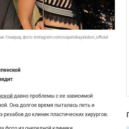
: Главред, фото: instagram.com/uspenskayalubov_official
спенской
лядит
нской
давно проблемы с ее зависимой
ой. Она долгое время пыталась петь и
 рехабов до клиник пластических хирургов.
ла фото из очередной клиники