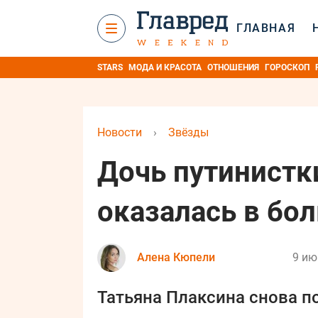
ГЛАВНАЯ
STARS
МОДА И КРАСОТА
ОТНОШЕНИЯ
ГОРОСКОП
Новости
›
Звёзды
Дочь путинистк
оказалась в бо
Алена Кюпели
9 ию
Татьяна Плаксина снова п