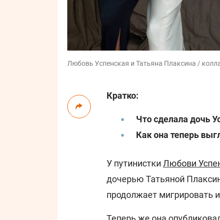
Любовь Успенская и Татьяна Плаксина / коллаж
Кратко:
Что сделала дочь У
Как она теперь выг
У путинистки
Любови Успе
дочерью Татьяной Плаксин
продолжает мигрировать из
Теперь же она опубликова