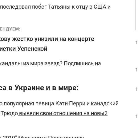
 последовал побег Татьяны к отцу в США и
ЕНДУЕМ:
ову жестко унизили на концерте
1
истки Успенской
скандалы из мира звезд? Подпишись на
1
а в Украине и в мире:
1
о популярная певица Кэти Перри и канадский
 Трюдо
вывели свои отношения на новый
1
а 2019"
Маргарита Паша решила