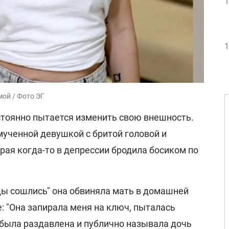
1
1
мой / Фото ЭГ
стоянно пытается изменить свою внешность.
мученной девушкой с бритой головой и
ая когда-то в депрессии бродила босиком по
зды сошлись" она обвиняла мать в домашней
: "Она запирала меня на ключ, пыталась
 была раздавлена и публично называла дочь