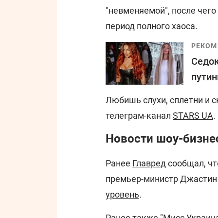
"невменяемой", после чего
период полного хаоса.
РЕКОМ
Седок
путин
Любишь слухи, сплетни и 
телеграм-канал
STARS UA
.
Новости шоу-бизнес
Ранее
Главред
сообщал, чт
премьер-министр Джастин
уровень
.
Ранее также "Мисс Украин