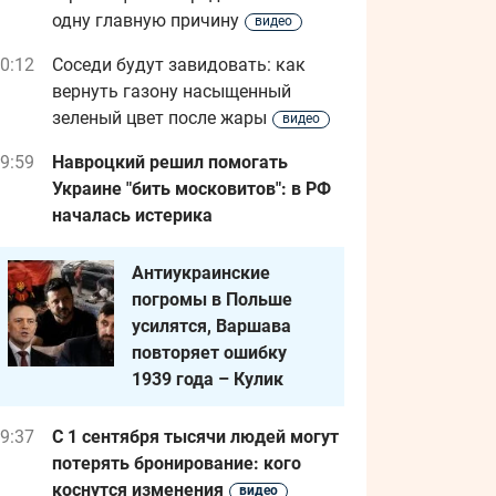
одну главную причину
видео
0:12
Соседи будут завидовать: как
вернуть газону насыщенный
зеленый цвет после жары
видео
9:59
Навроцкий решил помогать
Украине "бить московитов": в РФ
началась истерика
Антиукраинские
погромы в Польше
усилятся, Варшава
повторяет ошибку
1939 года – Кулик
9:37
С 1 сентября тысячи людей могут
потерять бронирование: кого
коснутся изменения
видео