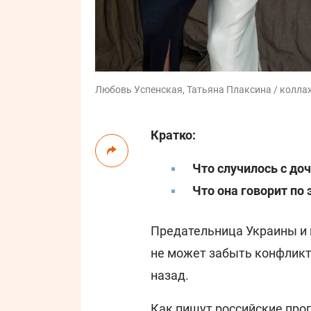
Любовь Успенская, Татьяна Плаксина / коллаж:
Кратко:
Что случилось с до
Что она говорит по 
Предательница Украины и
не может забыть конфликт 
назад.
Как пишут
российские про