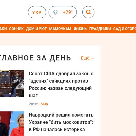
+29°
УКР
АКИ
СОННИК
ДОМ И УЮТ
МАМОЧКАМ
ЖИЗНЬ
ПРАЗДНИКИ
САД И ОГОР
ГЛАВНОЕ ЗА ДЕНЬ
Ещё
Сенат США одобрил закон о
"адских" санкциях против
России: назван следующий
шаг
20:35
Мир
Навроцкий решил помогать
Украине "бить московитов":
в РФ началась истерика