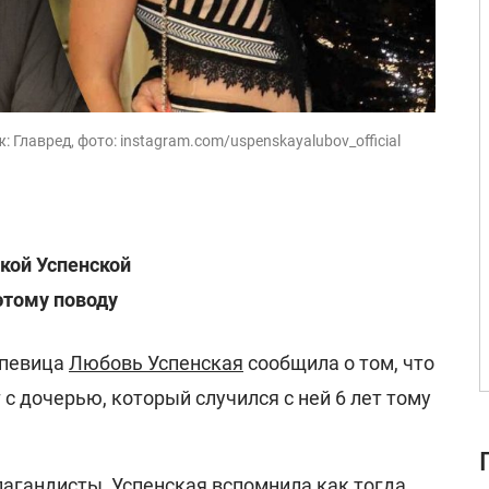
 Главред, фото: instagram.com/uspenskayalubov_official
чкой Успенской
этому поводу
 певица
Любовь Успенская
сообщила о том, что
с дочерью, который случился с ней 6 лет тому
пагандисты
, Успенская вспомнила как тогда