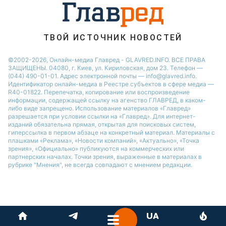
ТВОЙ ИСТОЧНИК НОВОСТЕЙ
©2002-2026, Онлайн-медиа Главред - GLAVRED.INFO. ВСЕ ПРАВА
ЗАЩИЩЕНЫ. 04080, г. Киев, ул. Кириловская, дом 23. Телефон —
(044) 490-01-01. Адрес электронной почты — info@glavred.info.
Идентификатор онлайн-медиа в Реестре cубъектов в сфере медиа —
R40-01822.
Перепечатка, копирование или воспроизведение
информации, содержащей ссылку на агенство ГЛАВРЕД, в каком-
либо виде запрещено. Использование материалов «Главред»
разрешается при условии ссылки на «Главред». Для интернет-
изданий обязательна прямая, открытая для поисковых систем,
гиперссылка в первом абзаце на конкретный материал. Материалы с
плашками «Реклама», «Новости компаний», «Актуально», «Точка
зрения», «Официально» публикуются на коммерческих или
партнерских началах. Точки зрения, выраженные в материалах в
рубрике "Мнения", не всегда совпадают с мнением редакции.