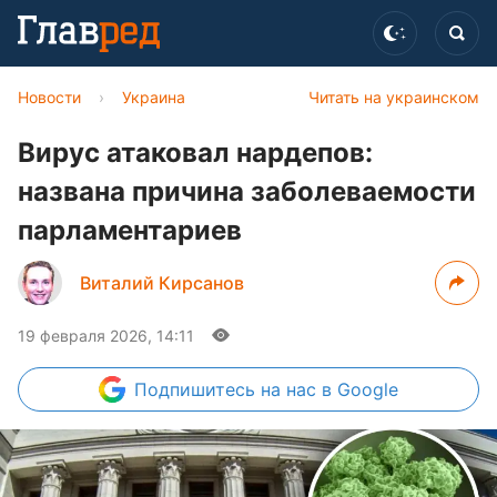
Новости
›
Украина
Читать на украинском
Вирус атаковал нардепов:
названа причина заболеваемости
парламентариев
Виталий Кирсанов
19 февраля 2026, 14:11
Подпишитесь
на нас в Google