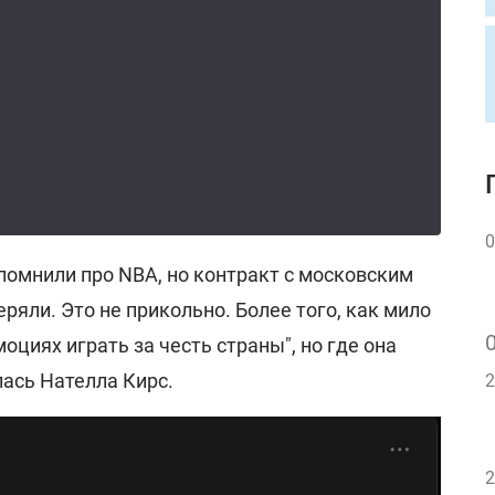
0
спомнили про NBA, но контракт с московским
ряли. Это не прикольно. Более того, как мило
оциях играть за честь страны", но где она
лась Нателла Кирс.
2
2