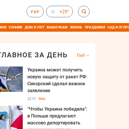
+29°
УКР
АКИ
СОННИК
ДОМ И УЮТ
МАМОЧКАМ
ЖИЗНЬ
ПРАЗДНИКИ
САД И ОГОР
ГЛАВНОЕ ЗА ДЕНЬ
Ещё
Украина может получить
новую защиту от ракет РФ:
Сикорский сделал важное
заявление
22:51
Мир
"Чтобы Украина победила":
в Польше предлагают
массово депортировать