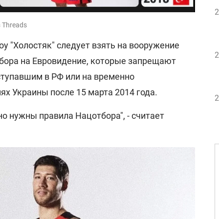
2
з Threads
оу "Холостяк" следует взять на вооружение
2
бора на Евровидение, которые запрещают
ступавшим в РФ или на временно
х Украины после 15 марта 2014 года.
2
но нужны правила Нацотбора", - считает