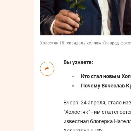
Холостяк 15 - скандал / коллаж: Главред, фото
Вы узнаете:
Кто стал новым Хо
Почему Вячеслав Кр
Вчера, 24 апреля, стало из
"Холостяк" - им стал спор
известная блогерка Нател
Холостяка с РФ.