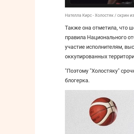
Нателла Кирс - Холостяк / скрин и
Также она отметила, что ш
правила Национального от
участие исполнителям, вы
оккупированных территория
"Поэтому "Холостяку" сроч
блогерка.