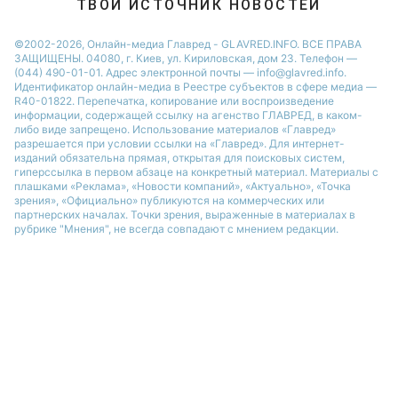
ТВОЙ ИСТОЧНИК НОВОСТЕЙ
©2002-2026, Онлайн-медиа Главред - GLAVRED.INFO. ВСЕ ПРАВА
ЗАЩИЩЕНЫ. 04080, г. Киев, ул. Кириловская, дом 23. Телефон —
(044) 490-01-01. Адрес электронной почты — info@glavred.info.
Идентификатор онлайн-медиа в Реестре cубъектов в сфере медиа —
R40-01822.
Перепечатка, копирование или воспроизведение
информации, содержащей ссылку на агенство ГЛАВРЕД, в каком-
либо виде запрещено. Использование материалов «Главред»
разрешается при условии ссылки на «Главред». Для интернет-
изданий обязательна прямая, открытая для поисковых систем,
гиперссылка в первом абзаце на конкретный материал. Материалы с
плашками «Реклама», «Новости компаний», «Актуально», «Точка
зрения», «Официально» публикуются на коммерческих или
партнерских началах. Точки зрения, выраженные в материалах в
рубрике "Мнения", не всегда совпадают с мнением редакции.