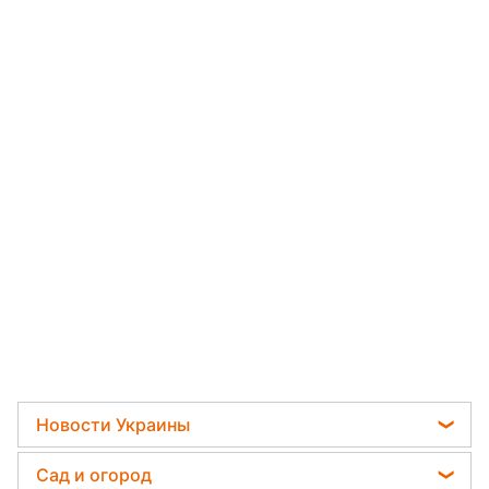
Новости Украины
Телеграм новости Украины
Сад и огород