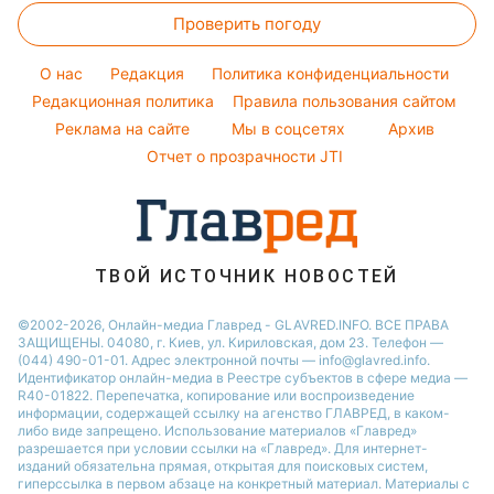
Новости Житомира
Комнатные растения
Проверить погоду
Денежная помощь
Советы от Андре Тана
Новости Одессы
Уборка
Тарифы
Женские стрижки
O нас
Редакция
Политика конфиденциальности
Авто
Курс валют
Редакционная политика
Правила пользования сайтом
Реклама на сайте
Мы в соцсетях
Архив
Отчет о прозрачности JTI
ТВОЙ ИСТОЧНИК НОВОСТЕЙ
©2002-2026, Онлайн-медиа Главред - GLAVRED.INFO. ВСЕ ПРАВА
ЗАЩИЩЕНЫ. 04080, г. Киев, ул. Кириловская, дом 23. Телефон —
(044) 490-01-01. Адрес электронной почты — info@glavred.info.
Идентификатор онлайн-медиа в Реестре cубъектов в сфере медиа —
R40-01822.
Перепечатка, копирование или воспроизведение
информации, содержащей ссылку на агенство ГЛАВРЕД, в каком-
либо виде запрещено. Использование материалов «Главред»
разрешается при условии ссылки на «Главред». Для интернет-
изданий обязательна прямая, открытая для поисковых систем,
гиперссылка в первом абзаце на конкретный материал. Материалы с