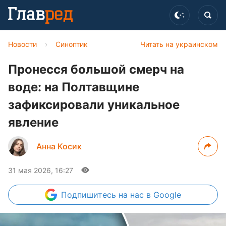
Новости
›
Синоптик
Читать на украинском
Пронесся большой смерч на
воде: на Полтавщине
зафиксировали уникальное
явление
Анна Косик
31 мая 2026, 16:27
Подпишитесь
на нас в Google