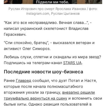
Руслан Игорович про смерт Ярослава Иванова / фото:
instagram.com, Руслан Цыганков
"Как это все несправедливо. Вечная слава…", -
написал украинский скелетонист Владислав
Гераскевич.
"Спи спокойно, братец", - высказался ветеран и
активист Олег Симороз.
Любишь слухи, сплетни и скандалы из мира звезд?
Подпишись на телеграм-канал
STARS UA
.
Последние новости шоу-бизнеса
Ранее
Главред
сообщал, что дуэт Потап и Настя,
которые после начала полномасштабного
вторжения уехали за границу,
внезапно решили
триумфально вернуться на сцену
и вспомнить свои
былые хиты. Однако реакция пользователей в