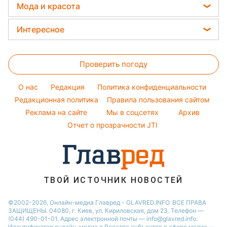
Новости Днепра
София Ротару
Курс валют
Мода и красота
Погода на сегодня
Простые блюда
Новости Тернополя
Ольга Сумская
Женские стрижки
Погода на завтра
Интересное
Новости Житомира
Филипп Киркоров
Окрашивание волос
Пылевая буря
Новости Одессы
Головоломки
Елена Зеленская
Красивый маникюр
Проверить погоду
Тесты по картинке
Ани Лорак
Модные ошибки
Оптические иллюзии
Кейт Миддлтон
O нас
Редакция
Политика конфиденциальности
Новости моды
Народные приметы
Редакционная политика
Алла Пугачева
Правила пользования сайтом
Советы от Андре Тана
Реклама на сайте
Мы в соцсетях
Архив
Все о шоу-бизнесе
Максим Галкин
Отчет о прозрачности JTI
Настя Каменских
Виталий Козловский
Потап
ТВОЙ ИСТОЧНИК НОВОСТЕЙ
©2002-2026, Онлайн-медиа Главред - GLAVRED.INFO. ВСЕ ПРАВА
ЗАЩИЩЕНЫ. 04080, г. Киев, ул. Кириловская, дом 23. Телефон —
(044) 490-01-01. Адрес электронной почты — info@glavred.info.
Идентификатор онлайн-медиа в Реестре cубъектов в сфере медиа —