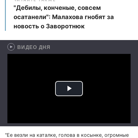
"Дебилы, конченые, совсем
осатанели": Малахова гнобят за
новость о Заворотнюк
ВИДЕО ДНЯ
"Ее везли на каталке, голова в косынке, огромные