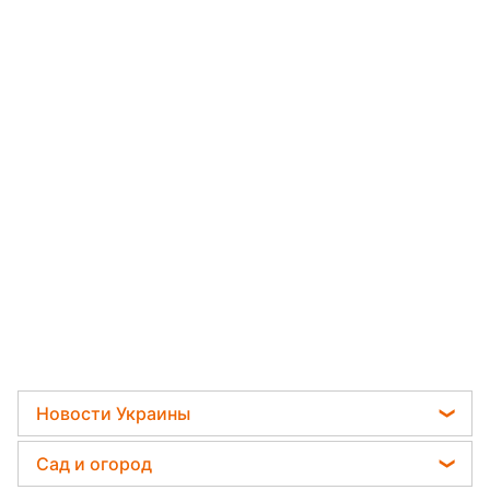
Новости Украины
Телеграм новости Украины
Сад и огород