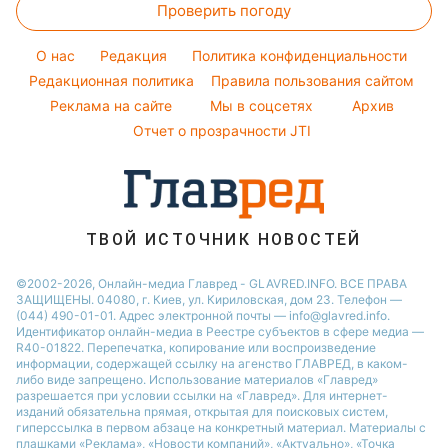
Простые блюда
Новости Днепра
Проверить погоду
Тесты по картинке
Окрашивание волос
Настя Каменских
Легкие десерты
Новости Тернополя
Оптические иллюзии
Красивый маникюр
Виталий Козловский
O нас
Редакция
Политика конфиденциальности
Напитки
Новости Житомира
Народные приметы
Редакционная политика
Правила пользования сайтом
Потап
Праздничное меню
Новости Одессы
Реклама на сайте
Мы в соцсетях
Архив
Все о шоу-бизнесе
София Ротару
Новости Харькова
Отчет о прозрачности JTI
Новости Полтавы
ТВОЙ ИСТОЧНИК НОВОСТЕЙ
©2002-2026, Онлайн-медиа Главред - GLAVRED.INFO. ВСЕ ПРАВА
ЗАЩИЩЕНЫ. 04080, г. Киев, ул. Кириловская, дом 23. Телефон —
(044) 490-01-01. Адрес электронной почты — info@glavred.info.
Идентификатор онлайн-медиа в Реестре cубъектов в сфере медиа —
R40-01822.
Перепечатка, копирование или воспроизведение
информации, содержащей ссылку на агенство ГЛАВРЕД, в каком-
либо виде запрещено. Использование материалов «Главред»
разрешается при условии ссылки на «Главред». Для интернет-
изданий обязательна прямая, открытая для поисковых систем,
гиперссылка в первом абзаце на конкретный материал. Материалы с
плашками «Реклама», «Новости компаний», «Актуально», «Точка