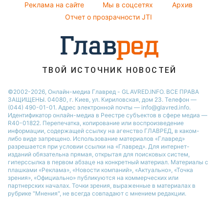
Праздничное меню
Филипп Киркоров
Реклама на сайте
Мы в соцсетях
Архив
Елена Зеленская
Отчет о прозрачности JTI
Ани Лорак
ТВОЙ ИСТОЧНИК НОВОСТЕЙ
©2002-2026, Онлайн-медиа Главред - GLAVRED.INFO. ВСЕ ПРАВА
ЗАЩИЩЕНЫ. 04080, г. Киев, ул. Кириловская, дом 23. Телефон —
(044) 490-01-01. Адрес электронной почты — info@glavred.info.
Идентификатор онлайн-медиа в Реестре cубъектов в сфере медиа —
R40-01822.
Перепечатка, копирование или воспроизведение
информации, содержащей ссылку на агенство ГЛАВРЕД, в каком-
либо виде запрещено. Использование материалов «Главред»
разрешается при условии ссылки на «Главред». Для интернет-
изданий обязательна прямая, открытая для поисковых систем,
гиперссылка в первом абзаце на конкретный материал. Материалы с
плашками «Реклама», «Новости компаний», «Актуально», «Точка
зрения», «Официально» публикуются на коммерческих или
партнерских началах. Точки зрения, выраженные в материалах в
рубрике "Мнения", не всегда совпадают с мнением редакции.