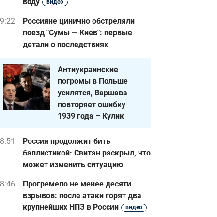
воду
видео
9:22
Россияне цинично обстреляли
поезд "Сумы — Киев": первые
детали о последствиях
Антиукраинские
погромы в Польше
усилятся, Варшава
повторяет ошибку
1939 года – Кулик
8:51
Россия продолжит бить
баллистикой: Свитан раскрыл, что
может изменить ситуацию
8:46
Прогремело не менее десяти
взрывов: после атаки горят два
крупнейших НПЗ в России
видео