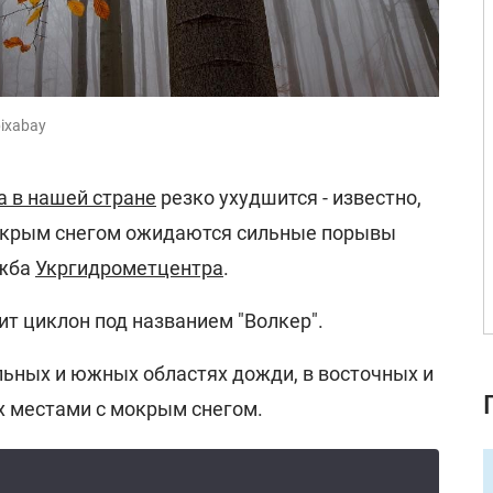
pixabay
а в нашей стране
резко ухудшится - известно,
мокрым снегом ожидаются сильные порывы
ужба
Укргидрометцентра
.
т циклон под названием "Волкер".
льных и южных областях дожди, в восточных и
х местами с мокрым снегом.