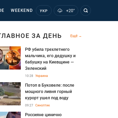
ОЕ
WEEKEND
+20°
УКР
ГЛАВНОЕ ЗА ДЕНЬ
Ещё
РФ убила трехлетнего
мальчика, его дедушку и
бабушку на Киевщине —
Зеленский
10:28
Украина
Потоп в Буковеле: после
мощного ливня горный
курорт ушел под воду
09:27
Синоптик
Россияне цинично