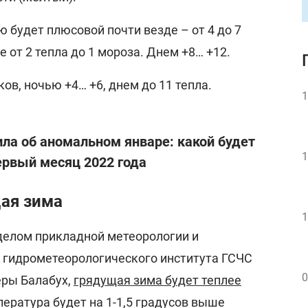
 будет плюсовой почти везде – от 4 до 7
е от 2 тепла до 1 мороза. Днем +8… +12.
ков, ночью +4… +6, днем до 11 тепла.
1
ла об аномальном январе: какой будет
1
ервый месяц 2022 года
щая зима
1
делом прикладной метеорологии и
 гидрометеорологического института ГСЧС
0
еры Балабух,
грядущая зима будет теплее
пература будет на 1-1,5 градусов выше