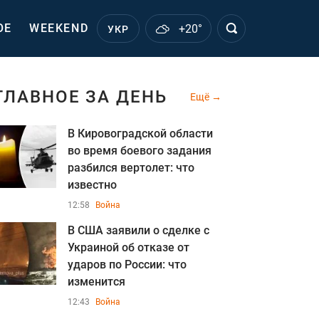
ОЕ
WEEKEND
+20°
УКР
ГЛАВНОЕ ЗА ДЕНЬ
Ещё
В Кировоградской области
во время боевого задания
разбился вертолет: что
известно
12:58
Война
В США заявили о сделке с
Украиной об отказе от
ударов по России: что
изменится
12:43
Война