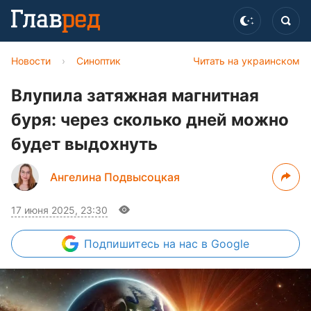
Новости
›
Синоптик
Читать на украинском
Влупила затяжная магнитная
буря: через сколько дней можно
будет выдохнуть
Ангелина Подвысоцкая
17 июня 2025, 23:30
Подпишитесь
на нас в Google