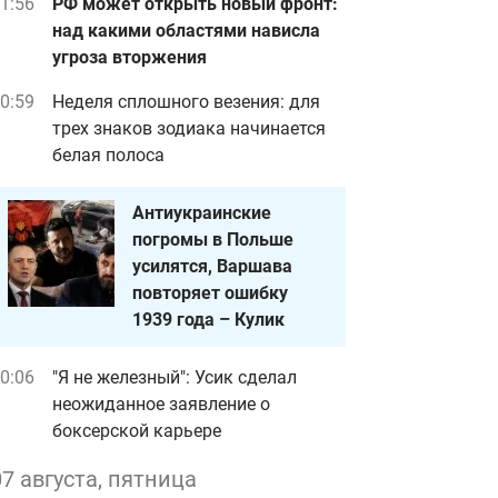
1:56
РФ может открыть новый фронт:
над какими областями нависла
угроза вторжения
0:59
Неделя сплошного везения: для
трех знаков зодиака начинается
белая полоса
Антиукраинские
погромы в Польше
усилятся, Варшава
повторяет ошибку
1939 года – Кулик
0:06
"Я не железный": Усик сделал
неожиданное заявление о
боксерской карьере
07 августа, пятница