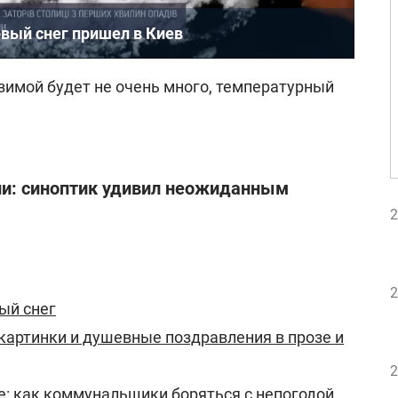
рвый снег пришел в Киев
 зимой будет не очень много, температурный
ии: синоптик удивил неожиданным
2
2
ый снег
 картинки и душевные поздравления в прозе и
2
е: как коммунальщики боряться с непогодой