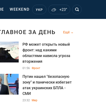
ОЕ
WEEKEND
+23°
УКР
ГЛАВНОЕ ЗА ДЕНЬ
Ещё
РФ может открыть новый
фронт: над какими
областями нависла угроза
вторжения
01:56
Фронт
Путин нашел "безопасную
зону" и панически избегает
атак украинских БПЛА -
СМИ
23:32
Мир