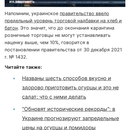
их заменить
Напомним, украинское
правительство ввело
предельный уровень торговой надбавки на хлеб и
батон
. Это значит, что до окончания карантина
розничные торговцы не могут устанавливать
наценку выше, чем 10%, говорится в
постановлении правительства от 30 декабря 2021
г. № 1432.
Читайте также:
Названы шесть способов вкусно и
здорово приготовить огурцы и это не
салат: что с ними делать
"Обновят исторические рекорды": в
Украине прогнозируют запредельные
цены на огурцы и помидоры