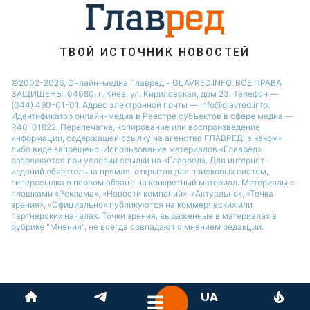
Новости Ровно
Новости Тернополя
Новости Запорожья
ТВОЙ ИСТОЧНИК НОВОСТЕЙ
Новости Житомира
©2002-2026, Онлайн-медиа Главред - GLAVRED.INFO. ВСЕ ПРАВА
ЗАЩИЩЕНЫ. 04080, г. Киев, ул. Кириловская, дом 23. Телефон —
Новости Одессы
(044) 490-01-01. Адрес электронной почты — info@glavred.info.
Идентификатор онлайн-медиа в Реестре cубъектов в сфере медиа —
R40-01822.
Перепечатка, копирование или воспроизведение
информации, содержащей ссылку на агенство ГЛАВРЕД, в каком-
либо виде запрещено. Использование материалов «Главред»
разрешается при условии ссылки на «Главред». Для интернет-
изданий обязательна прямая, открытая для поисковых систем,
гиперссылка в первом абзаце на конкретный материал. Материалы с
плашками «Реклама», «Новости компаний», «Актуально», «Точка
зрения», «Официально» публикуются на коммерческих или
партнерских началах. Точки зрения, выраженные в материалах в
рубрике "Мнения", не всегда совпадают с мнением редакции.