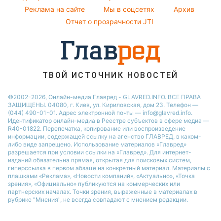
София Ротару
Реклама на сайте
Мы в соцсетях
Архив
Напитки
Новости Ровно
Ольга Сумская
Отчет о прозрачности JTI
Праздничное меню
Филипп Киркоров
ТВОЙ ИСТОЧНИК НОВОСТЕЙ
©2002-2026, Онлайн-медиа Главред - GLAVRED.INFO. ВСЕ ПРАВА
ЗАЩИЩЕНЫ. 04080, г. Киев, ул. Кириловская, дом 23. Телефон —
(044) 490-01-01. Адрес электронной почты — info@glavred.info.
Идентификатор онлайн-медиа в Реестре cубъектов в сфере медиа —
R40-01822.
Перепечатка, копирование или воспроизведение
информации, содержащей ссылку на агенство ГЛАВРЕД, в каком-
либо виде запрещено. Использование материалов «Главред»
разрешается при условии ссылки на «Главред». Для интернет-
изданий обязательна прямая, открытая для поисковых систем,
гиперссылка в первом абзаце на конкретный материал. Материалы с
плашками «Реклама», «Новости компаний», «Актуально», «Точка
зрения», «Официально» публикуются на коммерческих или
партнерских началах. Точки зрения, выраженные в материалах в
рубрике "Мнения", не всегда совпадают с мнением редакции.