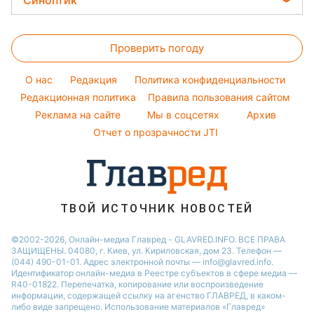
Синоптик
Новости Житомира
Авто
Елена Зеленская
Денежная помощь
Напитки
Новости Ровно
Прогноз погоды
Стирка
Ани Лорак
Тарифы
Праздничное меню
Проверить погоду
Магнитные бури
Комнатные растения
Кейт Миддлтон
Курс валют
Погода на сегодня
Алла Пугачева
O нас
Редакция
Политика конфиденциальности
Погода на завтра
Редакционная политика
Правила пользования сайтом
Максим Галкин
Реклама на сайте
Мы в соцсетях
Архив
Пылевая буря
Настя Каменских
Отчет о прозрачности JTI
ТВОЙ ИСТОЧНИК НОВОСТЕЙ
©2002-2026, Онлайн-медиа Главред - GLAVRED.INFO. ВСЕ ПРАВА
ЗАЩИЩЕНЫ. 04080, г. Киев, ул. Кириловская, дом 23. Телефон —
(044) 490-01-01. Адрес электронной почты — info@glavred.info.
Идентификатор онлайн-медиа в Реестре cубъектов в сфере медиа —
R40-01822.
Перепечатка, копирование или воспроизведение
информации, содержащей ссылку на агенство ГЛАВРЕД, в каком-
либо виде запрещено. Использование материалов «Главред»